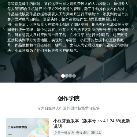
等等都是棘手的问题。某代运营公司之前耗费较大的人力和物力，雇佣专人
每人管理5台手机进行1个甲方20个账号的管理，除了手动操作发布作品外，
作品链接以及作品数据都需要人工每周每月进行手动统计，涉及到跨城市的
客户面对账号ip的统一更是头疼，整个运营操作繁琐而且数据易出错。
用小豆芽后，运营负责人在软件上创建了团队空间，把所有运营成员拉入空
间进行统一管理，每个运营在小豆芽上各自把甲方对应的账号进行添加分组
后，所有运营人及对应账号一目了然，在小豆芽上进行ip创建后，对应账号
直接切换到甲方对应地区，实现统一ip运营，小豆芽的数据中心直接将账
号、作品数据和作品链接的一键导出，之前人号管理双难的问题完全得到解
决，小豆芽成为了他们开拓更多客户的底气。
创作学院
专为自媒体人打造的创作技能学习板块
小豆芽新版本（版本号：v.4.1.24.89)更新
说明
SKILL
文章一键发布
离线通知