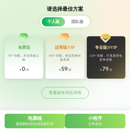
请选择最佳方案
个人版
团队版
免费版
运营版|VIP
专业版|SVIP
60+功能，开启高效之
100+功能，将运营推向
120+功能，打造差异化
旅
新高度
竞争优势
0
59
79
￥
/
月
￥
/
月
￥
/
月
查看版本对比详情
电脑端
小程序
复制网址前往浏览器打开
立即前往