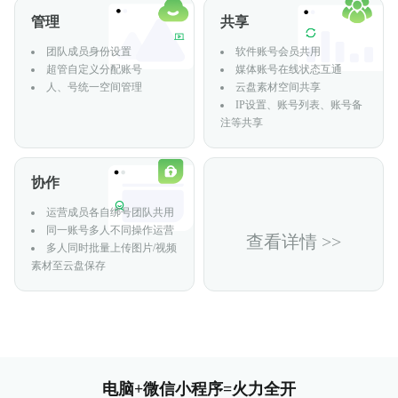
爆款视频脚本秒级拆解
管理
共享
视频、图片素材混剪，批量成片
团队成员身份设置
软件账号会员共用
专为图文和文章类型作品打造的编辑器，快速完成创作排
超管自定义分配账号
媒体账号在线状态互通
KOC达人快速接单，完成发布赚取佣金
版和发布
人、号统一空间管理
云盘素材空间共享
通稿任务、一键挂车，智能发布赚佣金
IP设置、账号列表、账号备
注等共享
协作
运营成员各自绑号团队共用
同一账号多人不同操作运营
查看详情 >>
多人同时批量上传图片/视频
素材至云盘保存
电脑+微信小程序=火力全开